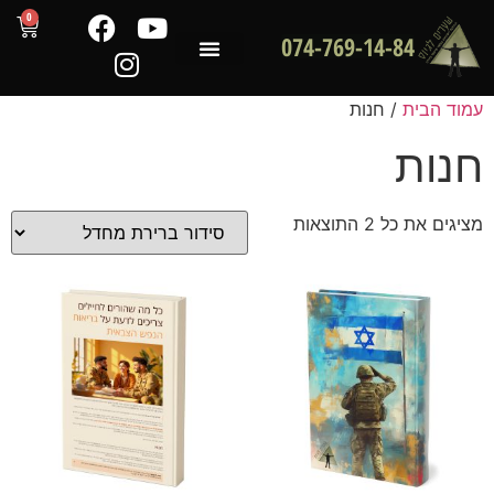
0
074-769-14-84
שירותי המכון
לקוחות ממליצים
מדריכים מקצועיים
וד הבית
/ חנות
נות
גים את כל ⁦2⁩ התוצאות