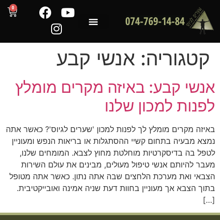
0
074-769-14-84
שירותי המכון
לקוחות ממליצים
מדריכים מקצועיים
קטגוריה:
אנשי קבע
נשי קבע: באיזה מקרים מומלץ
פנות למכון שלנו
יזה מקרים מומלץ לך לפנות למכון 'שערים לגיוס'? כאשר אתה
צא מבעיה בתחום קשיי ההסתגלות או בריאות הנפש ומעוניין
פל בה בדיסקרטיות מוחלטת מחוץ לצבא. המומחים שלנו,
בר להיותם אנשי טיפול מעולים, מבינים את עולם השירות
באי ואת מערכת הלחצים שבה אתה נתון. כאשר אתה מטופל
וך הצבא אך מעוניין בחוות דעת שניה אמינה ואובייקטיבית.
[