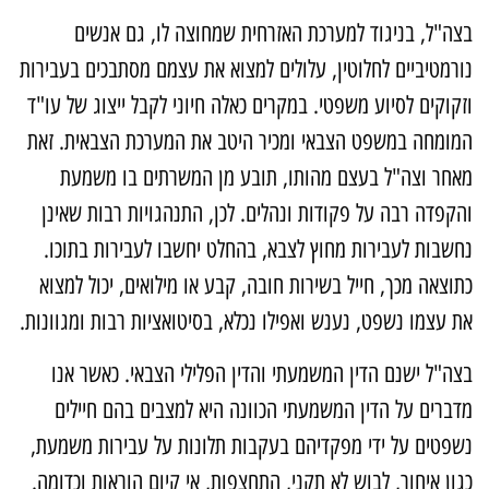
צה"ל, בניגוד למערכת האזרחית שמחוצה לו, גם אנשים
ורמטיביים לחלוטין, עלולים למצוא את עצמם מסתבכים בעבירות
זקוקים לסיוע משפטי. במקרים כאלה חיוני לקבל ייצוג של עו"ד
מומחה במשפט הצבאי ומכיר היטב את המערכת הצבאית. זאת
אחר וצה"ל בעצם מהותו, תובע מן המשרתים בו משמעת
הקפדה רבה על פקודות ונהלים. לכן, התנהגויות רבות שאינן
חשבות לעבירות מחוץ לצבא, בהחלט יחשבו לעבירות בתוכו.
תוצאה מכך, חייל בשירות חובה, קבע או מילואים, יכול למצוא
ת עצמו נשפט, נענש ואפילו נכלא, בסיטואציות רבות ומגוונות.
צה"ל ישנם הדין המשמעתי והדין הפלילי הצבאי. כאשר אנו
דברים על הדין המשמעתי הכוונה היא למצבים בהם חיילים
שפטים על ידי מפקדיהם בעקבות תלונות על עבירות משמעת,
גון איחור, לבוש לא תקני, התחצפות, אי קיום הוראות וכדומה.