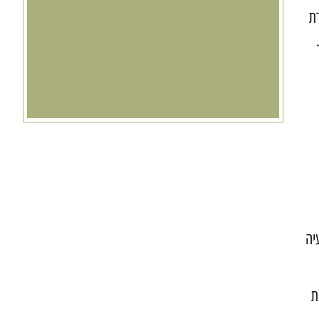
ת
יה
ת