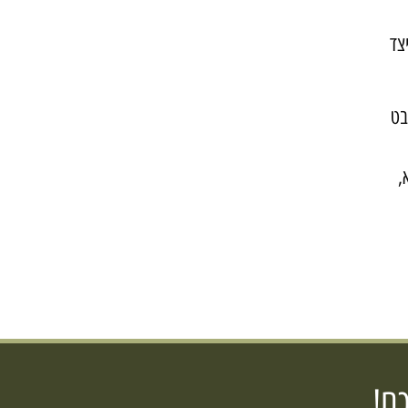
צד
בט
,
ם!