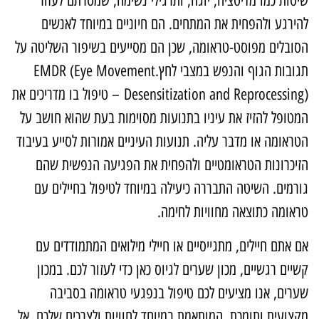
יטות כמו מדיטציה, יוגה, ותרגילי נשימה, שמטרתם לעזור
הירגע ולהפחית את המתחים. הם חיוניים במיוחד לאנשים
סובלים מפוסט-טראומה, שכן הם מסייעים בשיפור השליטה על
גובות הגוף והנפש במצבי לחץ.
EMDR (Eye Movement
Desensitization and Reprocessing
– טיפול בו מדריכים את
מטופל להזיז את עיניו בתנועות מסוימות בעת שהוא חושב על
טראומה או מדבר עליה. תנועות העיניים אמורות לסייע בעיבוד
זיכרונות הטראומטיים ולהפחית את הפגיעה הנפשית שהם
ורמים. השיטה התבררה כיעילה במיוחד לטיפול בחיילים עם
ראומה כתוצאה מחוויות לחימה.
ם אתם חיילים, מתגייסיים או חיילי מילואים המתמודדים עם
שיים רגשיים, מכון שערים לגיוס כאן כדי לעזור לכם. במכון
ערים, אנו מציעים לכם טיפול בנפגעי טראומה בסביבה
קצועית ותומכת, המותאמת במיוחד לחוויות ולצרכים שלכם. אל