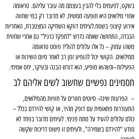
שקט, לפעמים בלי להבין בעצמם מה עובר עליהם. טראומה
חרי מילואים היא תופעה ממשית. לא מדובר רק במי שחווה
ירוע קיצוני בשטח.לעיתים דווקא השחיקה המצטברת, האחריות
כבדה, התחושה שאתה נדרש "לתפקד כרגיל" גם אחרי שחווית
שהו עמוק – כל אלו עלולים להוליד פוסט טראומה
מילואים. הקושי יכול להופיע זמן רב לאחר סיום השירות או
פעילות–וכשהוא מופיע, הוא דורש הבנה ובעיקר, יחס אמיתי.
סמינים נפשיים שחשוב לשים אליהם לב
 הפרעות שינה- סיוטים חוזרים על חוויות מהמילואים,
תעוררות פתאומית עם דופק מהיר, או קושי להירדם בכלל –
ולם עלולים להעיד על מתח פנימי. לעיתים מדובר בפחד לא
ודע "להירדם בשמירה", ולעיתים זו פשוט דריכות שקשה