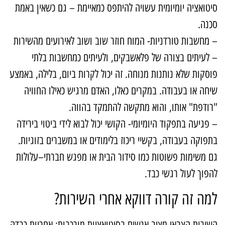
יטואציה יומיומית עשויה להיתפס כמאיימת – גם כשאין באמת
כנה.
 מחשבות טורדניות- המוח חוזר שוב ושוב לאירועים מהשירות
 לעיתים בצורה של פלאשבקים, ולעיתים כמחשבות בלתי
וסקות שלא נותנות מנוחה. זה יכול לקרות ביום, בלילה, באמצע
יחה או בעבודה. במקרים כאלו, האדם מרגיש כאילו החוויה
רודפת" אותו, והוא מתקשה להתמקד בהווה.
 פגיעה בתפקוד היומיומי- הקושי יכול לבוא לידי ביטוי בירידה
תפוקה בעבודה, בקשיי ריכוז בלימודים או במשברים בזוגיות.
ם משימות פשוטות כמו סידור הבית או מפגש חברתי–עלולות
הפוך לעול רגשי כבד.
מה זה קורה דווקא אחרי השירות?
שירות הצבאי מציב אנשים בסיטואציות מורכבות: אחריות כבדה,