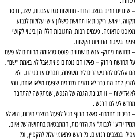
שחרר.
 שינויים חדים במצב הרוח- תחושות כמו עצבנות, עצב, חוסר
קווה, ייאוש, ריקנות או תחושת כישלון אישי עלולות לנבוע
פוסט טראומה. פעמים רבות, התגובות הללו הן ביטוי לקושי
נימי בעיבוד החוויות הקשות.
 תחושת ניתוק- אנשים שחווים פוסט טראומה מדווחים לא פעם
ל תחושת ריחוק – כאילו הם נוכחים פיזית אבל לא באמת "שם".
ם עלולים להרגיש זרים ליד משפחה, חברים או בני זוג, ולא
הבין למה הם כבר לא נהנים מדברים שפעם מילאו אותם. זוהי
א אדישות – זו תגובת הגנה של הנפש, שמתקשה להתחבר
חדש לעולם הרגשי.
 דריכות מתמדת- כאשר הגוף רגיל לפעול במצבי חירום, הוא לא
מיד יודע "לכבות" את הדריכות, המתבטאת בתחושה של איום,
פילו במצבים רגועים. כל רעש פתאומי עלול להקפיץ, וכל