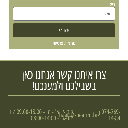
מייל
שלח/י
מדיניות פרטיות
צרו איתנו קשר אנחנו כאן
בשבילכם ולמענכם!
074-769-
קיבוץ
א' - ה' - 09:00-18:00 / ו'
|
hagit@shearim.biz
14-84
הזורע
- 08:00-14:00