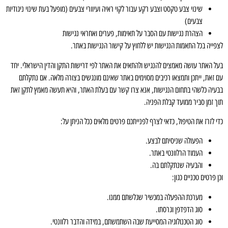
שינוי צבע טקסט וצבע רקע עבור לקוי ראיה ועיוורי צבעים (מופעל בעת שינוי ניגודיות
צבעים)
הצהרת נגישות עם הסבר על תאימות, פערים ואחראי נגישות
פייה בכל התאמות הנגישות יש ללחוץ על קישור הנגישות באתר.
ל האתר עושה מאמצים להנגיש ולהתאים את האתר לפי דרישות התקן והדין הישראלי. יחד
 זאת, ייתכן ותמצאו רכיבים מסוימים באתר שאינם מונגשים בצורה מלאה. אם נתקלתם
עיה כלשהי בתחום הנגישות, אנא צרו קשר עם בעלת האתר, והיא תעשה מאמץ לתקן זאת
ך זמן סביר ממועד קבלת הפניה.
 לזרז את הטיפול, כדאי לצרף לפנייתכם פרטים מלאים ככל הניתן על:
הפעולה שניסיתם לבצע.
העמוד הרלוונטי באתר.
והבעיה שנתקלתם בה.
 פרטים טכניים כגון:
מערכת ההפעלה במכשיר שגלשתם ממנו.
סוג הדפדפן וגרסתו.
סוג הטכנולוגיה המסייעת שבה השתמשתם, במידה והדבר רלוונטי.