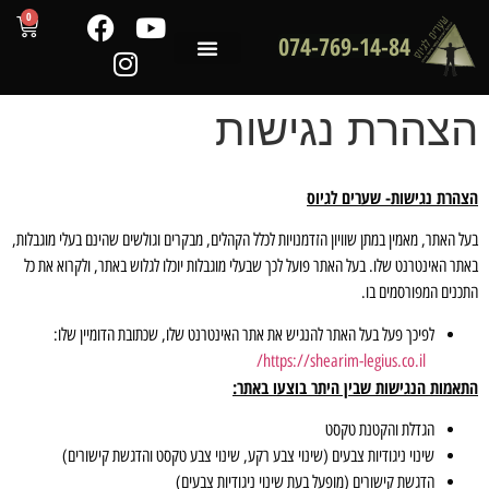
0
074-769-14-84
שירותי המכון
לקוחות ממליצים
מדריכים מקצועיים
צהרת נגישות
הרת נגישות-
שערים לגיוס
ל האתר, מאמין במתן שוויון הזדמנויות לכלל הקהלים, מבקרים וגולשים שהינם בעלי מוגבלות,
תר האינטרנט שלו. בעל האתר פועל לכך שבעלי מוגבלות יוכלו לגלוש באתר, ולקרוא את כל
כנים המפורסמים בו.
לפיכך פעל בעל האתר להנגיש את אתר האינטרנט שלו, שכתובת הדומיין שלו:
https://shearim-legius.co.il/
אמות הנגישות שבין היתר בוצעו באתר:
הגדלת והקטנת טקסט
שינוי ניגודיות צבעים (שינוי צבע רקע, שינוי צבע טקסט והדגשת קישורים)
הדגשת קישורים (מופעל בעת שינוי ניגודיות צבעים)